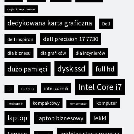
części komputerowe
dedykowana karta graficzna
Dell
dell precision 17 7730
dell inspiron
dla biznesu
dla grafików
dla inżynierów
dysk ssd
dużo pamięci
full hd
Intel Core i7
intel core i5
HD
HP 470 G7
kompaktowy
komputer
intel core i9
komponenty
laptop
laptop biznesowy
lekki
Lenovo
mobilna stacja robocza