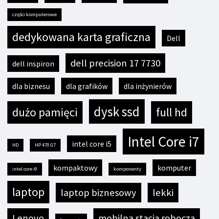
części komputerowe
dedykowana karta graficzna
Dell
dell precision 17 7730
dell inspiron
dla biznesu
dla grafików
dla inżynierów
dysk ssd
dużo pamięci
full hd
Intel Core i7
intel core i5
HD
HP 470 G7
kompaktowy
komputer
intel core i9
komponenty
laptop
laptop biznesowy
lekki
Lenovo
mobilna stacja robocza