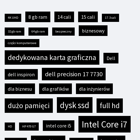
8 gb ram
14 cali
15 cali
4K UHD
17.3 cali
biznesowy
32 gb ram
64 gb ram
bezpieczny
części komputerowe
dedykowana karta graficzna
Dell
dell precision 17 7730
dell inspiron
dla biznesu
dla grafików
dla inżynierów
dysk ssd
dużo pamięci
full hd
Intel Core i7
intel core i5
HD
HP 470 G7