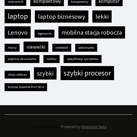
kompaktowy
komputer
intel core i9
komponenty
laptop
laptop biznesowy
lekki
Lenovo
mobilna stacja robocza
logowanie
niewielki
mocny
notebook
podzespoły
pojemny akumulator
solidny
specyfikacja sprzętowa
szybki procesor
szybki
stacja robocza
Toshiba Satellite Pro C50-H
Copyright © 2026.
Powered by
Magazine Saga