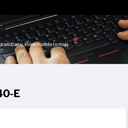
Porady
Dla kogo?
O nas
– sprawdzamy, które modele to mają.
40-E