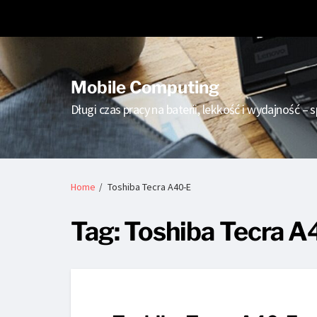
Strona główna
Dell
HP
Lenovo
Mobile Computing
Długi czas pracy na baterii, lekkość i wydajność 
Home
Toshiba Tecra A40-E
Tag:
Toshiba Tecra A