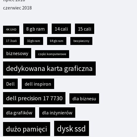
czerwiec 2018
8 gb ram
14 cali
15 cali
4K UHD
17.3 cali
32 gb ram
64 gb ram
bezpieczny
biznesowy
części komputerowe
dedykowana karta graficzna
Dell
dell inspiron
dell precision 17 7730
dla biznesu
dla grafików
dla inżynierów
dysk ssd
dużo pamięci