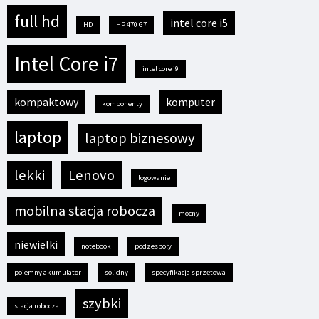
full hd
intel core i5
HD
HP 470 G7
Intel Core i7
intel core i9
kompaktowy
komputer
komponenty
laptop
laptop biznesowy
lekki
Lenovo
logowanie
mobilna stacja robocza
mocny
niewielki
notebook
podzespoły
pojemny akumulator
solidny
specyfikacja sprzętowa
szybki
stacja robocza