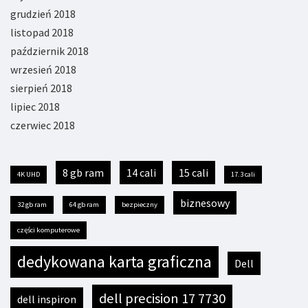
grudzień 2018
listopad 2018
październik 2018
wrzesień 2018
sierpień 2018
lipiec 2018
czerwiec 2018
8 gb ram
14 cali
15 cali
4K UHD
17.3 cali
biznesowy
32 gb ram
64 gb ram
bezpieczny
części komputerowe
dedykowana karta graficzna
Dell
dell precision 17 7730
dell inspiron