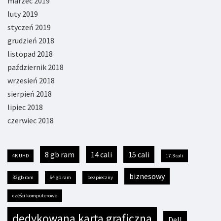
marzec 2019
luty 2019
styczeń 2019
grudzień 2018
listopad 2018
październik 2018
wrzesień 2018
sierpień 2018
lipiec 2018
czerwiec 2018
8 gb ram
14 cali
15 cali
4K UHD
17.3 cali
biznesowy
32 gb ram
64 gb ram
bezpieczny
części komputerowe
dedykowana karta graficzna
Dell