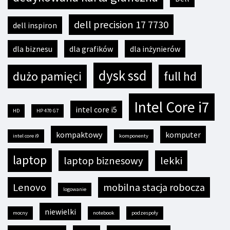
dell precision 17 7730
dell inspiron
dla biznesu
dla grafików
dla inżynierów
dysk ssd
dużo pamięci
full hd
Intel Core i7
intel core i5
HD
HP 470 G7
kompaktowy
komputer
intel core i9
komponenty
laptop
laptop biznesowy
lekki
Lenovo
mobilna stacja robocza
logowanie
niewielki
mocny
notebook
podzespoły