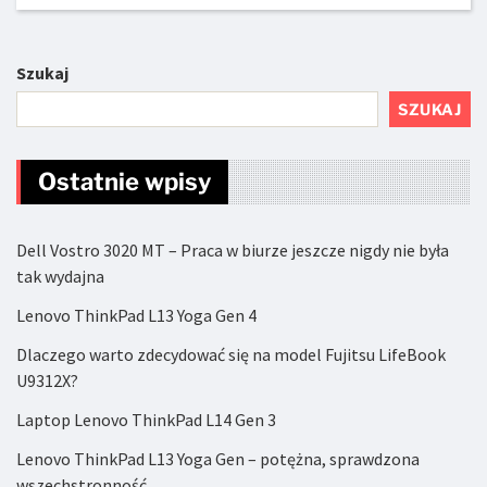
Szukaj
SZUKAJ
Ostatnie wpisy
Dell Vostro 3020 MT – Praca w biurze jeszcze nigdy nie była
tak wydajna
Lenovo ThinkPad L13 Yoga Gen 4
Dlaczego warto zdecydować się na model Fujitsu LifeBook
U9312X?
Laptop Lenovo ThinkPad L14 Gen 3
Lenovo ThinkPad L13 Yoga Gen – potężna, sprawdzona
wszechstronność