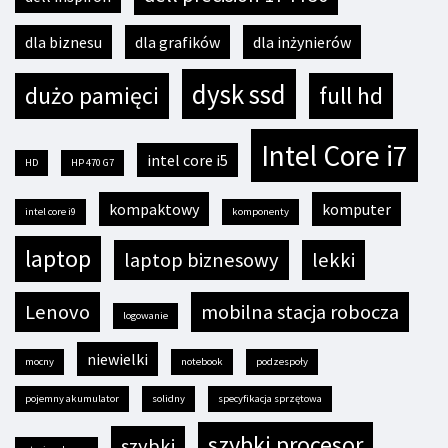
dla biznesu
dla grafików
dla inżynierów
dysk ssd
dużo pamięci
full hd
Intel Core i7
intel core i5
HD
HP 470 G7
kompaktowy
komputer
intel core i9
komponenty
laptop
laptop biznesowy
lekki
Lenovo
mobilna stacja robocza
logowanie
niewielki
mocny
notebook
podzespoły
pojemny akumulator
solidny
specyfikacja sprzętowa
szybki procesor
szybki