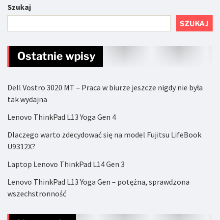
Szukaj
SZUKAJ
Ostatnie wpisy
Dell Vostro 3020 MT – Praca w biurze jeszcze nigdy nie była
tak wydajna
Lenovo ThinkPad L13 Yoga Gen 4
Dlaczego warto zdecydować się na model Fujitsu LifeBook
U9312X?
Laptop Lenovo ThinkPad L14 Gen 3
Lenovo ThinkPad L13 Yoga Gen – potężna, sprawdzona
wszechstronność