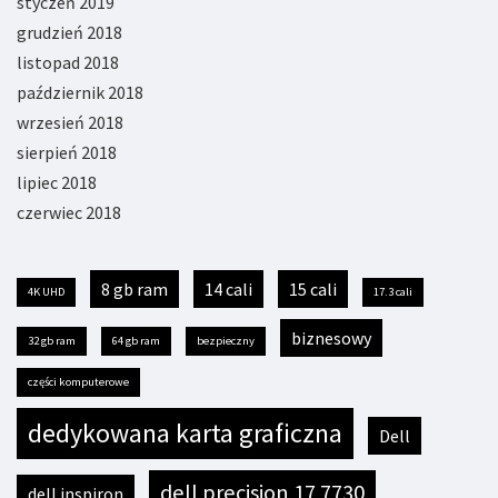
styczeń 2019
grudzień 2018
listopad 2018
październik 2018
wrzesień 2018
sierpień 2018
lipiec 2018
czerwiec 2018
8 gb ram
14 cali
15 cali
4K UHD
17.3 cali
biznesowy
32 gb ram
64 gb ram
bezpieczny
części komputerowe
dedykowana karta graficzna
Dell
dell precision 17 7730
dell inspiron