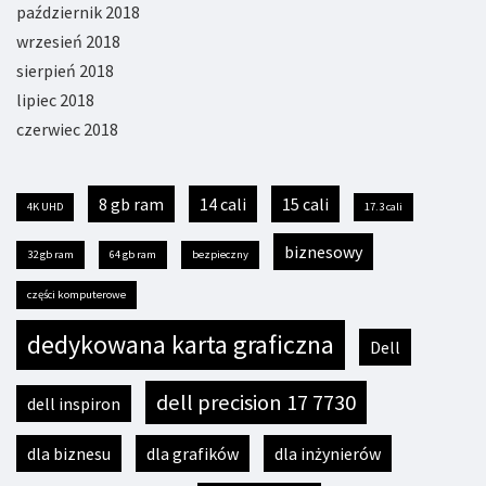
październik 2018
wrzesień 2018
sierpień 2018
lipiec 2018
czerwiec 2018
8 gb ram
14 cali
15 cali
4K UHD
17.3 cali
biznesowy
32 gb ram
64 gb ram
bezpieczny
części komputerowe
dedykowana karta graficzna
Dell
dell precision 17 7730
dell inspiron
dla biznesu
dla grafików
dla inżynierów