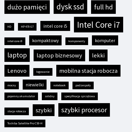
dysk ssd
dużo pamięci
full hd
Intel Core i7
intel core i5
HD
HP 470 G7
kompaktowy
komputer
intel core i9
komponenty
laptop
laptop biznesowy
lekki
Lenovo
mobilna stacja robocza
logowanie
niewielki
mocny
notebook
podzespoły
pojemny akumulator
solidny
specyfikacja sprzętowa
szybki procesor
szybki
stacja robocza
Toshiba Satellite Pro C50-H