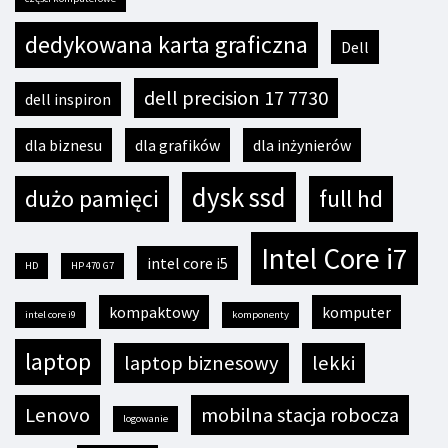
dedykowana karta graficzna
Dell
dell precision 17 7730
dell inspiron
dla biznesu
dla grafików
dla inżynierów
dysk ssd
dużo pamięci
full hd
Intel Core i7
intel core i5
HD
HP 470 G7
kompaktowy
komputer
intel core i9
komponenty
laptop
laptop biznesowy
lekki
Lenovo
mobilna stacja robocza
logowanie