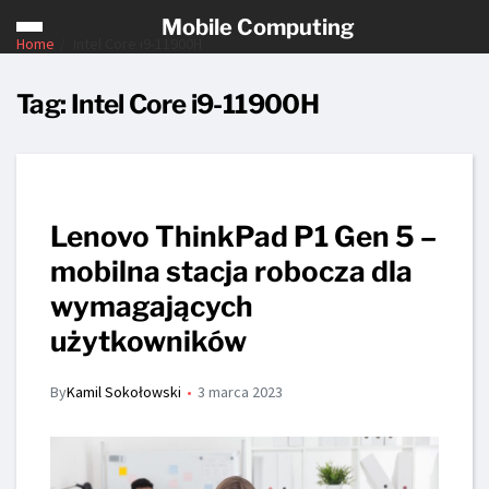
Mobile Computing
Home
Intel Core i9-11900H
Tag:
Intel Core i9-11900H
Lenovo ThinkPad P1 Gen 5 –
mobilna stacja robocza dla
wymagających
użytkowników
By
Kamil Sokołowski
3 marca 2023