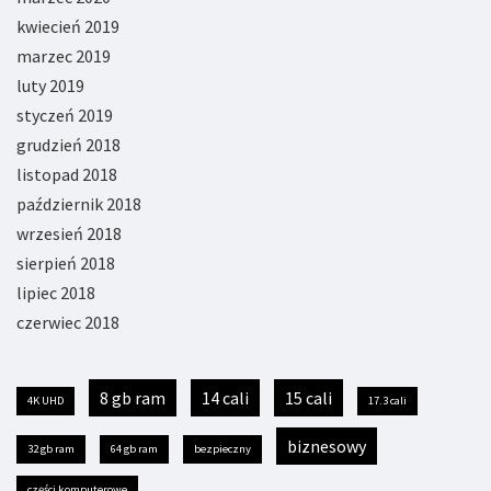
kwiecień 2019
marzec 2019
luty 2019
styczeń 2019
grudzień 2018
listopad 2018
październik 2018
wrzesień 2018
sierpień 2018
lipiec 2018
czerwiec 2018
8 gb ram
14 cali
15 cali
4K UHD
17.3 cali
biznesowy
32 gb ram
64 gb ram
bezpieczny
części komputerowe