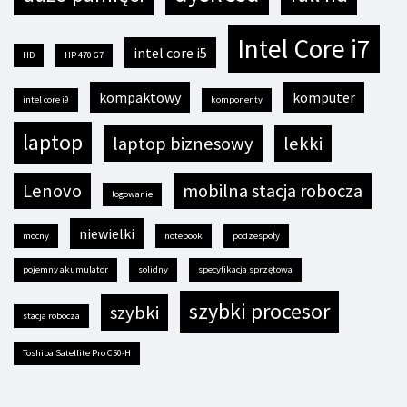
Intel Core i7
intel core i5
HD
HP 470 G7
kompaktowy
komputer
intel core i9
komponenty
laptop
laptop biznesowy
lekki
Lenovo
mobilna stacja robocza
logowanie
niewielki
mocny
notebook
podzespoły
pojemny akumulator
solidny
specyfikacja sprzętowa
szybki procesor
szybki
stacja robocza
Toshiba Satellite Pro C50-H