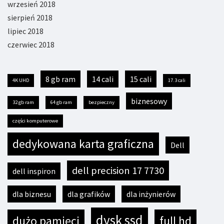
wrzesień 2018
sierpień 2018
lipiec 2018
czerwiec 2018
8 gb ram
14 cali
15 cali
4K UHD
17.3 cali
biznesowy
32 gb ram
64 gb ram
bezpieczny
części komputerowe
dedykowana karta graficzna
Dell
dell precision 17 7730
dell inspiron
dla biznesu
dla grafików
dla inżynierów
dysk ssd
dużo pamięci
full hd