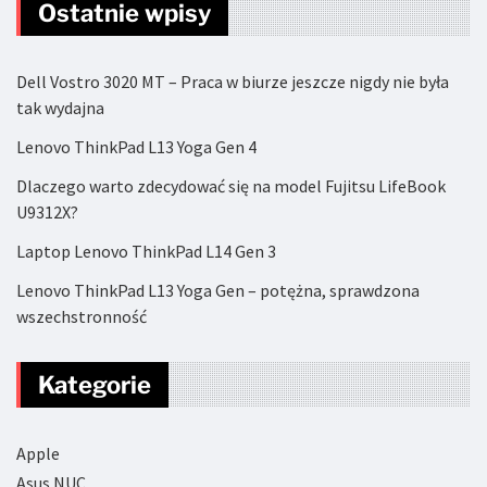
Ostatnie wpisy
Dell Vostro 3020 MT – Praca w biurze jeszcze nigdy nie była
tak wydajna
Lenovo ThinkPad L13 Yoga Gen 4
Dlaczego warto zdecydować się na model Fujitsu LifeBook
U9312X?
Laptop Lenovo ThinkPad L14 Gen 3
Lenovo ThinkPad L13 Yoga Gen – potężna, sprawdzona
wszechstronność
Kategorie
Apple
Asus NUC