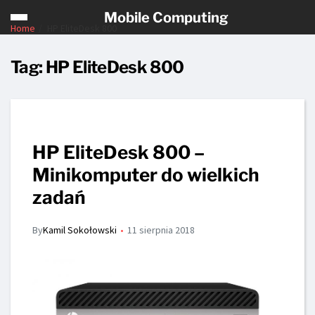
Mobile Computing
Home
HP EliteDesk 800
Tag:
HP EliteDesk 800
HP EliteDesk 800 –
Minikomputer do wielkich
zadań
By
Kamil Sokołowski
11 sierpnia 2018