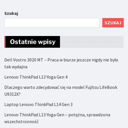
Szukaj
SZUKAJ
Ostatnie wpisy
Dell Vostro 3020 MT – Praca w biurze jeszcze nigdy nie była
tak wydajna
Lenovo ThinkPad L13 Yoga Gen 4
Dlaczego warto zdecydować się na model Fujitsu LifeBook
U9312X?
Laptop Lenovo ThinkPad L14 Gen 3
Lenovo ThinkPad L13 Yoga Gen – potężna, sprawdzona
wszechstronność