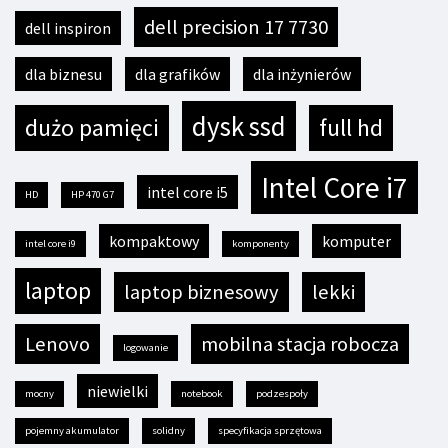
dell precision 17 7730
dell inspiron
dla biznesu
dla grafików
dla inżynierów
dysk ssd
dużo pamięci
full hd
Intel Core i7
intel core i5
HD
HP 470 G7
kompaktowy
komputer
intel core i9
komponenty
laptop
laptop biznesowy
lekki
Lenovo
mobilna stacja robocza
logowanie
niewielki
mocny
notebook
podzespoły
pojemny akumulator
solidny
specyfikacja sprzętowa