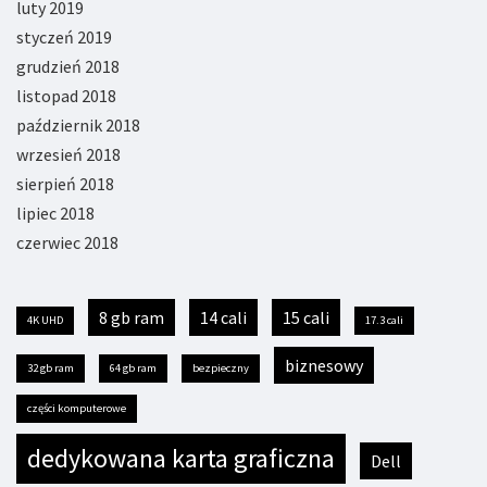
luty 2019
styczeń 2019
grudzień 2018
listopad 2018
październik 2018
wrzesień 2018
sierpień 2018
lipiec 2018
czerwiec 2018
8 gb ram
14 cali
15 cali
4K UHD
17.3 cali
biznesowy
32 gb ram
64 gb ram
bezpieczny
części komputerowe
dedykowana karta graficzna
Dell