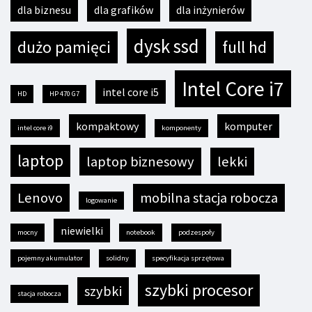
dla biznesu
dla grafików
dla inżynierów
dysk ssd
dużo pamięci
full hd
Intel Core i7
intel core i5
HD
HP 470 G7
kompaktowy
komputer
intel core i9
komponenty
laptop
laptop biznesowy
lekki
Lenovo
mobilna stacja robocza
logowanie
niewielki
mocny
notebook
podzespoły
pojemny akumulator
solidny
specyfikacja sprzętowa
szybki procesor
szybki
stacja robocza