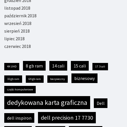
grudzień 2018
listopad 2018
październik 2018
wrzesień 2018
sierpień 2018
lipiec 2018
czerwiec 2018
8 gb ram
14 cali
15 cali
4K UHD
17.3 cali
biznesowy
32 gb ram
64 gb ram
bezpieczny
części komputerowe
dedykowana karta graficzna
Dell
dell precision 17 7730
dell inspiron